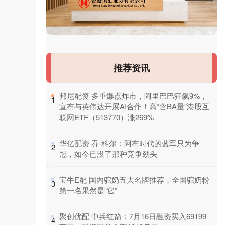
推荐资讯
​邦尼配资 多重爆点炸市，阿里巴巴狂飙9%，
1
宣布与英伟达开展AI合作！高“含BA量”港股互
联网ETF（513770）涨269%
​华亿配资 乔-科尔：阿布时代的蓝军只为争
2
冠，如今已没了那种竞争劲头
​宝牛E配 国内驼奶五大名牌推荐，全国驼奶粉
3
第一名果然是“它”
​聚创优配 中兵红箭：7月16日融资买入69199
4