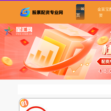
首
金富宝
页
资