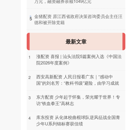
万元，融资融券余额1049亿元
​金猪配资 原江西省政府决策咨询委员会主任汪
5
德和被开除党籍
最新文章
涨配资 喜报 | 汕头法院5篇案例入选《中国法
1
院2026年度案例》
西安高新配资 人民日报看广东｜“感动中
2
国”的刘名芳：“教科书级”避险，由学习成就
东方配资 少年起于怀集，荣光耀于世界！专
3
访“铁血拳王”高林志
库东投资 从化体校曲棍球队逆风征战全国青
4
少年U系列锦标赛获佳绩