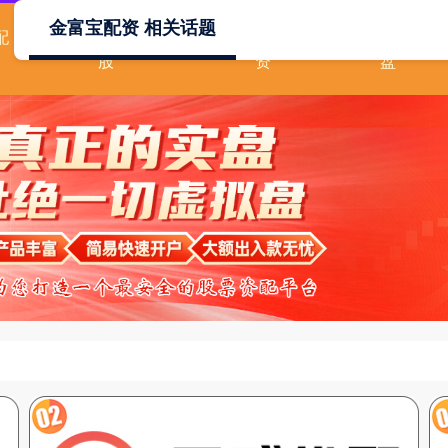
金富宝配资 相关话题
配
散户如何用杠杆炒
2019股票配
股票配资
股
资
盘