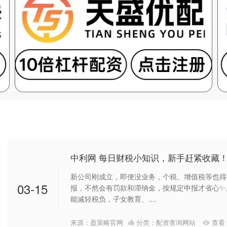
中利网 每日财税小知识，新手赶紧收藏
新公司刚成立，即便没业务，个税、增值税等也得
03-15
报，不然会有罚款和滞纳金，按规定申报才省心✨
能减轻税负，子女教育、....
来源：盈策略官网
分类：
配资查询网站
查看