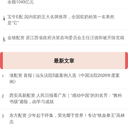
余额1049亿元
​宝牛E配 国内驼奶五大名牌推荐，全国驼奶粉第一名果然
4
是“它”
​金猪配资 原江西省政府决策咨询委员会主任汪德和被开除党籍
5
最新文章
涨配资 喜报 | 汕头法院5篇案例入选《中国法院2026年度案
1
例》
西安高新配资 人民日报看广东｜“感动中国”的刘名芳：“教科
2
书级”避险，由学习成就
东方配资 少年起于怀集，荣光耀于世界！专访“铁血拳王”高林
3
志