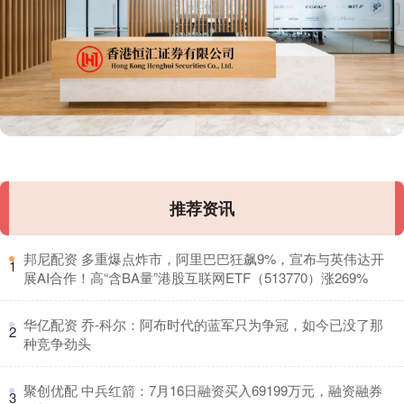
推荐资讯
​邦尼配资 多重爆点炸市，阿里巴巴狂飙9%，宣布与英伟达开
1
展AI合作！高“含BA量”港股互联网ETF（513770）涨269%
​华亿配资 乔-科尔：阿布时代的蓝军只为争冠，如今已没了那
2
种竞争劲头
​聚创优配 中兵红箭：7月16日融资买入69199万元，融资融券
3