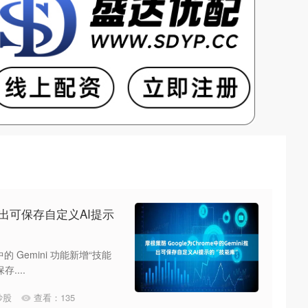
ni推出可保存自定义AI提示
的 Gemini 功能新增“技能
存....
炒股
查看：
135