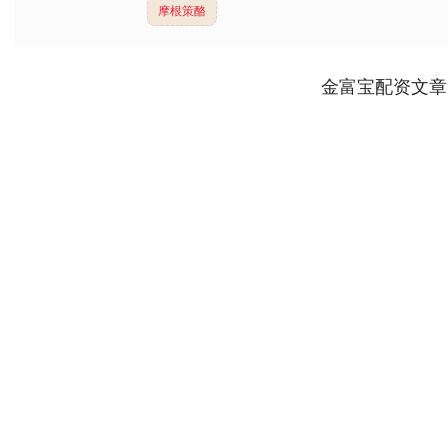
摩根策酪
金富宝配资文章