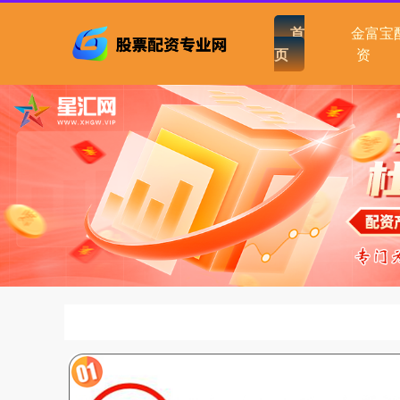
首
金富宝
页
资