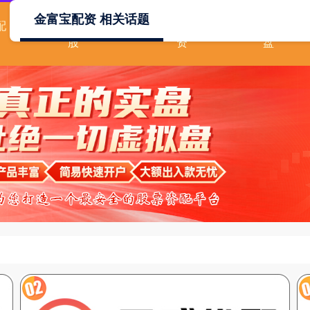
金富宝配资 相关话题
配
散户如何用杠杆炒
2019股票配
股票配资
股
资
盘