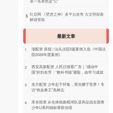
第一名果然是“它”
​红启网 《壁虎之神》多平台发售 古文明探索
5
解谜冒险
最新文章
涨配资 喜报 | 汕头法院5篇案例入选《中国法
1
院2026年度案例》
西安高新配资 人民日报看广东｜“感动中
2
国”的刘名芳：“教科书级”避险，由学习成就
东方配资 少年起于怀集，荣光耀于世界！专
3
访“铁血拳王”高林志
库东投资 从化体校曲棍球队逆风征战全国青
4
少年U系列锦标赛获佳绩