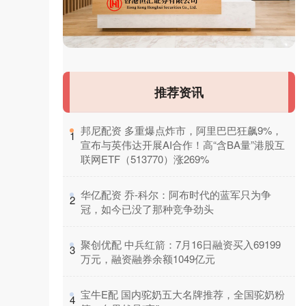
推荐资讯
​邦尼配资 多重爆点炸市，阿里巴巴狂飙9%，
1
宣布与英伟达开展AI合作！高“含BA量”港股互
联网ETF（513770）涨269%
​华亿配资 乔-科尔：阿布时代的蓝军只为争
2
冠，如今已没了那种竞争劲头
​聚创优配 中兵红箭：7月16日融资买入69199
3
万元，融资融券余额1049亿元
​宝牛E配 国内驼奶五大名牌推荐，全国驼奶粉
4