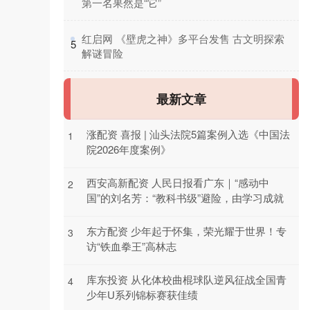
第一名果然是“它”
​红启网 《壁虎之神》多平台发售 古文明探索
5
解谜冒险
最新文章
涨配资 喜报 | 汕头法院5篇案例入选《中国法
1
院2026年度案例》
西安高新配资 人民日报看广东｜“感动中
2
国”的刘名芳：“教科书级”避险，由学习成就
东方配资 少年起于怀集，荣光耀于世界！专
3
访“铁血拳王”高林志
库东投资 从化体校曲棍球队逆风征战全国青
4
少年U系列锦标赛获佳绩