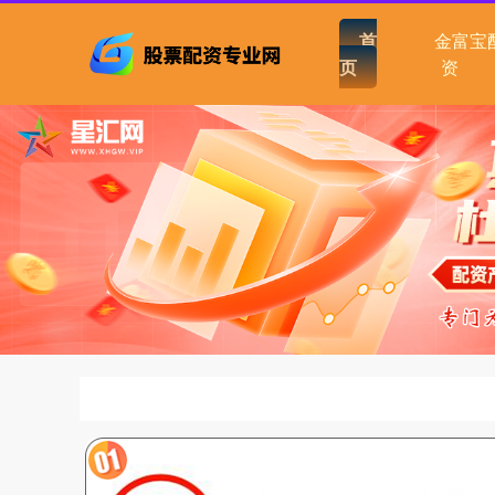
首
金富宝
页
资