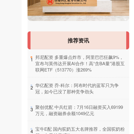
推荐资讯
​邦尼配资 多重爆点炸市，阿里巴巴狂飙9%，
1
宣布与英伟达开展AI合作！高“含BA量”港股互
联网ETF（513770）涨269%
​华亿配资 乔-科尔：阿布时代的蓝军只为争
2
冠，如今已没了那种竞争劲头
​聚创优配 中兵红箭：7月16日融资买入69199
3
万元，融资融券余额1049亿元
​宝牛E配 国内驼奶五大名牌推荐，全国驼奶粉
4