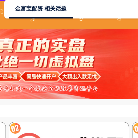
金富宝配资 相关话题
配
散户如何用杠杆炒
2019股票配
股票配资
股
资
盘