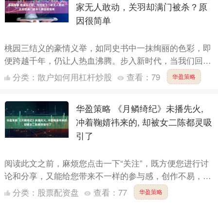
家无人敢动，关羽却满门被杀？原
因很简单
桃园三结义的豪情义举，如同史书中一抹绚丽的色彩，即
便跨越千年，仍让人热血沸腾。步入新时代，当我们回望
那纷繁复杂的历史洪流，不禁更为钦佩刘备、关羽、张飞
分类：
散户如何用杠杆炒股
查看：
79
华盈策略
所营造的蜀....
华盈策略 《月鳞绮纪》未播先火,
冲着鞠婧祎来的, 却被女二陈都灵吸
引了
阅读此文之前，麻烦您点击一下“关注”，既方便您进行讨
论和分享，又能给您带来不一样的参与感，创作不易，感
谢您的支持。 谁能想到啊，蹲了大半年的《月鳞绮纪》
分类：
股票配资盘
查看：
77
华盈策略
官宣定档....