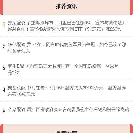
推荐资讯
​邦尼配资 多重爆点炸市，阿里巴巴狂飙9%，宣布与英伟达开
1
展AI合作！高“含BA量”港股互联网ETF（513770）涨269%
​华亿配资 乔-科尔：阿布时代的蓝军只为争冠，如今已没了那
2
种竞争劲头
​宝牛E配 国内驼奶五大名牌推荐，全国驼奶粉第一名果然
3
是“它”
​聚创优配 中兵红箭：7月16日融资买入69199万元，融资融券
4
余额1049亿元
​金猪配资 原江西省政府决策咨询委员会主任汪德和被开除党籍
5