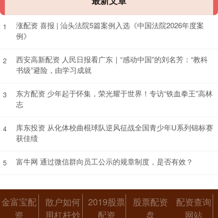
最新文章
涨配资 喜报 | 汕头法院5篇案例入选《中国法院2026年度案
1
例》
西安高新配资 人民日报看广东｜“感动中国”的刘名芳：“教科
2
书级”避险，由学习成就
东方配资 少年起于怀集，荣光耀于世界！专访“铁血拳王”高林
3
志
库东投资 从化体校曲棍球队逆风征战全国青少年U系列锦标赛
4
获佳绩
富牛网 通过微信群向员工公示的规章制度，是否有效？
5
金富宝配
散户如何
2019股票
股票配资
配资查询
资
用杠杆炒
配资
盘
网站