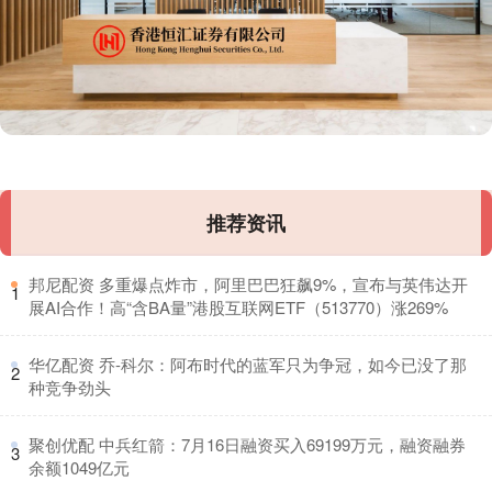
推荐资讯
​邦尼配资 多重爆点炸市，阿里巴巴狂飙9%，宣布与英伟达开
1
展AI合作！高“含BA量”港股互联网ETF（513770）涨269%
​华亿配资 乔-科尔：阿布时代的蓝军只为争冠，如今已没了那
2
种竞争劲头
​聚创优配 中兵红箭：7月16日融资买入69199万元，融资融券
3
余额1049亿元