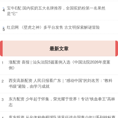
​宝牛E配 国内驼奶五大名牌推荐，全国驼奶粉第一名果然
4
是“它”
​红启网 《壁虎之神》多平台发售 古文明探索解谜冒险
5
最新文章
涨配资 喜报 | 汕头法院5篇案例入选《中国法院2026年度案
1
例》
西安高新配资 人民日报看广东｜“感动中国”的刘名芳：“教科
2
书级”避险，由学习成就
东方配资 少年起于怀集，荣光耀于世界！专访“铁血拳王”高林
3
志
库东投资 从化体校曲棍球队逆风征战全国青少年U系列锦标赛
4