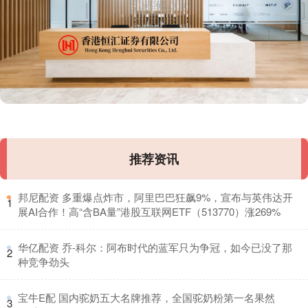
推荐资讯
​邦尼配资 多重爆点炸市，阿里巴巴狂飙9%，宣布与英伟达开
1
展AI合作！高“含BA量”港股互联网ETF（513770）涨269%
​华亿配资 乔-科尔：阿布时代的蓝军只为争冠，如今已没了那
2
种竞争劲头
​宝牛E配 国内驼奶五大名牌推荐，全国驼奶粉第一名果然
3