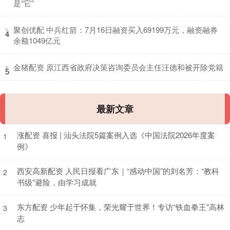
是“它”
​聚创优配 中兵红箭：7月16日融资买入69199万元，融资融券
4
余额1049亿元
​金猪配资 原江西省政府决策咨询委员会主任汪德和被开除党籍
5
最新文章
涨配资 喜报 | 汕头法院5篇案例入选《中国法院2026年度案
1
例》
西安高新配资 人民日报看广东｜“感动中国”的刘名芳：“教科
2
书级”避险，由学习成就
东方配资 少年起于怀集，荣光耀于世界！专访“铁血拳王”高林
3
志