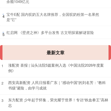
余额1049亿元
​宝牛E配 国内驼奶五大名牌推荐，全国驼奶粉第一名果然
4
是“它”
​红启网 《壁虎之神》多平台发售 古文明探索解谜冒险
5
最新文章
涨配资 喜报 | 汕头法院5篇案例入选《中国法院2026年度案
1
例》
西安高新配资 人民日报看广东｜“感动中国”的刘名芳：“教科
2
书级”避险，由学习成就
东方配资 少年起于怀集，荣光耀于世界！专访“铁血拳王”高林
3
志