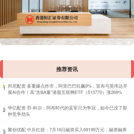
推荐资讯
​邦尼配资 多重爆点炸市，阿里巴巴狂飙9%，宣布与英伟达开
1
展AI合作！高“含BA量”港股互联网ETF（513770）涨269%
​华亿配资 乔-科尔：阿布时代的蓝军只为争冠，如今已没了那
2
种竞争劲头
​聚创优配 中兵红箭：7月16日融资买入69199万元，融资融券
3