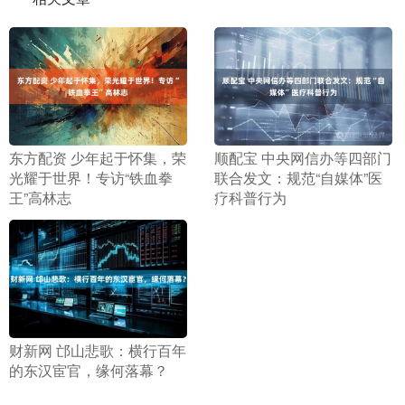
​东方配资 少年起于怀集，荣
​顺配宝 中央网信办等四部门
光耀于世界！专访“铁血拳
联合发文：规范“自媒体”医
王”高林志
疗科普行为
​财新网 邙山悲歌：横行百年
的东汉宦官，缘何落幕？