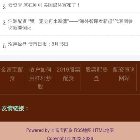
​云资管 就在刚刚 美国媒体宣布了！
3
​浩源配资 “我一定会再来新疆”——“海外智库看新疆”代表团参
4
访新疆侧记
​涨声操盘 债市日报：8月15日
5
金富宝配
散户如何
2019股票
股票配资
配资查询
资
用杠杆炒
配资
盘
网站
股
友情链接：
Powered by
金富宝配资
RSS地图
HTML地图
Copyright
© 2023-2026