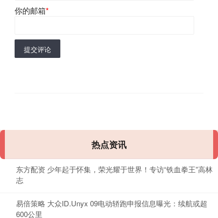
你的邮箱
*
提交评论
热点资讯
东方配资 少年起于怀集，荣光耀于世界！专访“铁血拳王”高林
志
易倍策略 大众ID.Unyx 09电动轿跑申报信息曝光：续航或超
600公里