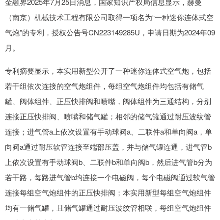
金融界2025年7月25日消息，国家知识产权局信息显示，赫曼
（南京）机械技术工程有限公司取得一项名为“一种迷你连体式空
气炮”的专利，授权公告号CN223149285U，申请日期为2024年09
月。
专利摘要显示，本实用新型公开了一种迷你连体式空气炮，包括
若干组依次连接的空气炮组件，每组空气炮组件均包括有储气
罐、阀体组件、正压快排阀和喷嘴，阀体组件为三通结构，分别
连接正压快排阀、喷嘴和储气罐；相邻的储气罐通过耐压波纹管
连接；进气管a上依次设置有手动球阀a、二联件a和单向阀a，单
向阀a通过耐压软管连接至端部压盖，并与储气罐连通，进气管b
上依次设置有手动球阀b、二联件b和单向阀b，然后进气管b分为
若干路，每路进气管b均连接一个电磁阀，每个电磁阀通过软气管
连接每组空气炮组件的正压快排阀；本实用新型每组空气炮组件
均有一储气罐，且储气罐通过耐压波纹管相联，每组空气炮组件