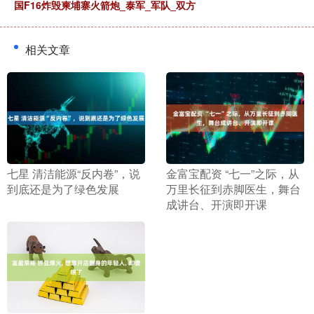
国F16炸毁柬埔寨火箭炮_泰军_军队_双方
相关文章
​七星 清洁能源“反内卷”，说
​金富宝配资 “七一”之际，从
到底还是为了绿色发展
万里长征到赤脚医生，舞台
成讲台、开演即开课