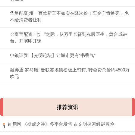
华星配资 堆一百款新车不如实在降次价！车企宁肯换壳，也
不给消费者让利
金富宝配资 “七一”之际，从万里长征到赤脚医生，舞台成讲
台、开演即开课
申银证券 【光明论坛】让城市更有“书香气”
融券通 罗马诺: 曼联签埃德松板上钉钉, 转会费总价约4500万
欧元
推荐资讯
​红启网 《壁虎之神》多平台发售 古文明探索解谜冒险
1