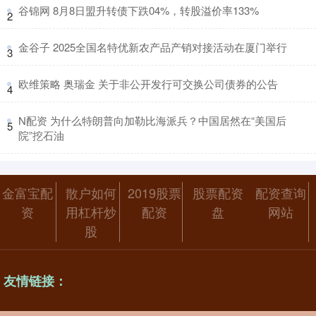
​谷锦网 8月8日盟升转债下跌04%，转股溢价率133%
2
​金谷子 2025全国名特优新农产品产销对接活动在厦门举行
3
​欧维策略 奥瑞金 关于非公开发行可交换公司债券的公告
4
​N配资 为什么特朗普向加勒比海派兵？中国居然在“美国后
5
院”挖石油
金富宝配
散户如何
2019股票
股票配资
配资查询
资
用杠杆炒
配资
盘
网站
股
友情链接：