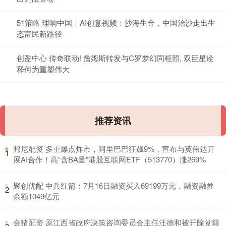
51策略 理响中国｜AI创意视频：沙海生金，中国治沙走出生
态富民新路径
创盈中心 传奇联动! 詹姆斯转发与C罗梦幻同框照, 双巨星诠
释何为重塑伟大
推荐资讯
​邦尼配资 多重爆点炸市，阿里巴巴狂飙9%，宣布与英伟达开
1
展AI合作！高“含BA量”港股互联网ETF（513770）涨269%
​聚创优配 中兵红箭：7月16日融资买入69199万元，融资融券
2
余额1049亿元
​金猪配资 原江西省政府决策咨询委员会主任汪德和被开除党籍