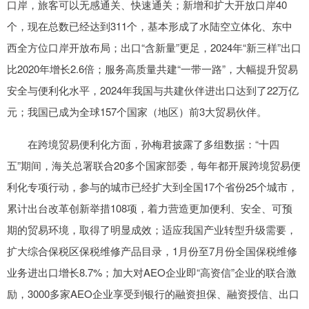
口岸，旅客可以无感通关、快速通关；新增和扩大开放口岸40
个，现在总数已经达到311个，基本形成了水陆空立体化、东中
西全方位口岸开放布局；出口“含新量”更足，2024年“新三样”出口
比2020年增长2.6倍；服务高质量共建“一带一路”，大幅提升贸易
安全与便利化水平，2024年我国与共建伙伴进出口达到了22万亿
元；我国已成为全球157个国家（地区）前3大贸易伙伴。
在跨境贸易便利化方面，孙梅君披露了多组数据：“十四
五”期间，海关总署联合20多个国家部委，每年都开展跨境贸易便
利化专项行动，参与的城市已经扩大到全国17个省份25个城市，
累计出台改革创新举措108项，着力营造更加便利、安全、可预
期的贸易环境，取得了明显成效；适应我国产业转型升级需要，
扩大综合保税区保税维修产品目录，1月份至7月份全国保税维修
业务进出口增长8.7%；加大对AEO企业即“高资信”企业的联合激
励，3000多家AEO企业享受到银行的融资担保、融资授信、出口