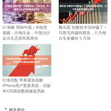
​51策略 理响中国｜AI创意
​翻乐股 别被技术信仰骗了！
视频：沙海生金，中国治沙
马斯克死磕纯视觉，只为每
走出生态富民新路径
台车多赚你 3 万块
​红海优配 苹果紧急提醒
iPhone用户更新系统：旧版
本iOS面临数据被盗风险
相关评论